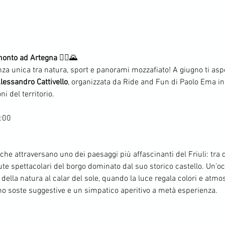
monto ad Artegna
 🚴‍♀️🌄
nza unica tra natura, sport e panorami mozzafiato! A giugno ti asp
lessandro Cattivello
, organizzata da Ride and Fun di Paolo Ema in
i del territorio.
1:00
he attraversano uno dei paesaggi più affascinanti del Friuli: tra d
te spettacolari del borgo dominato dal suo storico castello. Un’oc
 della natura al calar del sole, quando la luce regala colori e atmo
no soste suggestive e un simpatico aperitivo a metà esperienza.