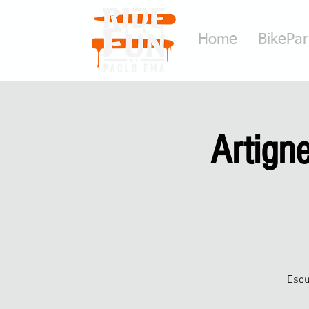
Home
BikePa
Artigne
Escu