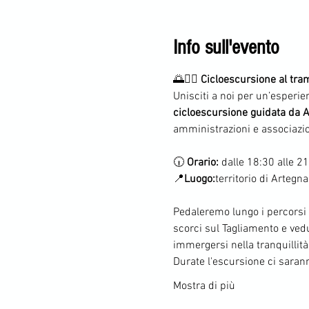
Info sull'evento
🌅🚴‍♂️ 
Cicloescursione al tra
Unisciti a noi per un’esperie
cicloescursione guidata da A
amministrazioni e associazion
🕡 
Orario:
 dalle 18:30 alle 2
📍
Luogo:
territorio di Artegna
Pedaleremo lungo i percorsi c
scorci sul Tagliamento e vedu
immergersi nella tranquillità
Durate l'escursione ci saran
Mostra di più