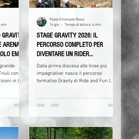
Paolo Emanuele Rossi
2 min
14 giu
Tempo di lettura: 6 min
O GRAVITY
STAGE GRAVITY 2026: IL
E ARENA
PERCORSO COMPLETO PER
PAOLO EMA
DIVENTARE UN RIDER
CONSAPEVOLE NEI BIKE PARK
 grande
Dalla prima discesa alle linee più
DEL FRIULI VENEZIA GIULIA
Friuli con
impegnative: nasce il percorso
sioni in E-
formativo Gravity di Ride and Fun l
tto Bike
mondo della Mountain Bike Gravity sta
na grande
vivendo una crescita straordinaria.
ionati di
Sempre più appassionati scelgono di
uglio prende
avvicinarsi ai bike park per scoprire il
 2.0 – Livello
piacere della guida in discesa,
to per chi
migliorare la propria tecnica e vivere
opria
emozioni uniche immersi nella