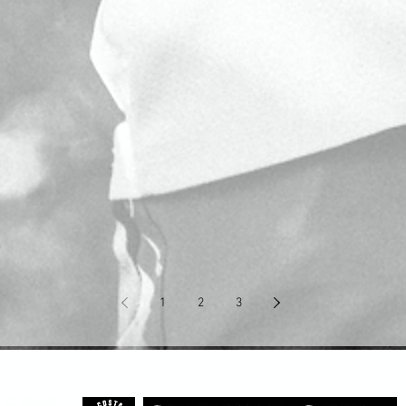
1
2
3
I nostri Partner