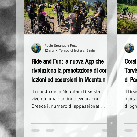
vivere la montagna in modo autentico,
quest
sicuro ed emozionante. Dal 1° al 31
trover
agosto, il calendario propone
interm
escursioni guidate, cor
giorn
Paolo Emanuele Rossi
12 giu
Tempo di lettura: 5 min
Ride and Fun: la nuova App che
Corsi
rivoluziona la prenotazione di corsi,
Tarvi
lezioni ed escursioni in Mountain
di Pa
Bike
Il mondo della Mountain Bike sta
Il Bik
vivendo una continua evoluzione.
pensat
Cresce il numero di appassionati,
di ogni livello.
aumentano le opportunità di vivere
attrez
esperienze outdoor sempre più
bicicl
coinvolgenti e, allo stesso tempo, nasce
facilm
l'esigenza di avere strumenti semplici,
compr