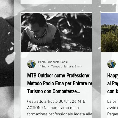
intuitivi e immediati per prenotare
esclu
attività, corsi ed escursioni. Da questa
disce
esigenza nasce la nuova App Ride and
Fun, la soluzione digitale pensata per
tutti coloro che desiderano vivere la
mountain bike in modo semplice,
smart e org
Paolo Emanuele Rossi
14 feb
Tempo di lettura: 3 min
MTB Outdoor come Professione: Il
Happ
Metodo Paolo Ema per Entrare nel
al Pa
Turismo con Competenze
con t
Certificate.
bomba
( estratto articolo 30/01/26 MTB
La pri
ACTION ) Nel panorama della
avvio 
formazione professionale legata alla
Pagan