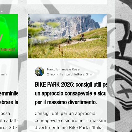
viaggio in bicicletta: è un’immersione
autentica in uno dei territori più
affascinanti e ancora poco esplorati
d’Italia.
Paolo Emanuele Rossi
4 min
2 feb
Tempo di lettura: 3 min
BIKE PARK 2026: consigli utili per
femminile:
un approccio consapevole e sicuro
ebrare la
per il massimo divertimento.
Mossa
Consigli utili per un approccio
ata adatta a
consapevole e sicuro per il massimo
 circa 30 km
divertimento nei Bike Park d'Italia