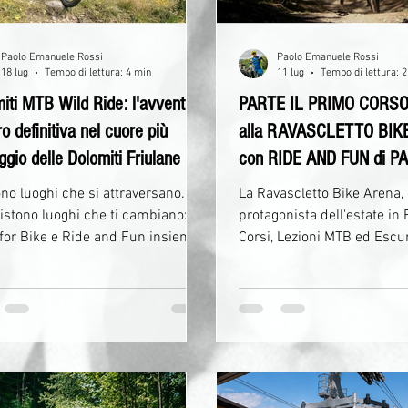
Paolo Emanuele Rossi
Paolo Emanuele Rossi
18 lug
Tempo di lettura: 4 min
11 lug
Tempo di lettura: 
iti MTB Wild Ride: l'avventura
PARTE IL PRIMO CORS
o definitiva nel cuore più
alla RAVASCLETTO BIK
ggio delle Dolomiti Friulane by
con RIDE AND FUN di 
and Fun e Forni for Bike
no luoghi che si attraversano. E
La Ravascletto Bike Arena,
sistono luoghi che ti cambiano:
protagonista dell'estate in 
 for Bike e Ride and Fun insieme
Corsi, Lezioni MTB ed Escur
rescere nella promozione
MTB L'estate della Ravascle
ica della Mountain Bike. Ci sono
Arena entra nel vivo con u
gne che si osservano da lontano.
novità dedicata agli appass
sono montagne che meritano di
Mountain Bike: sabato 18 l
e vissute metro dopo metro,
il via il primo Stage Gravity
 dopo curva, respiro dopo respiro.
Intermedio, un corso pensa
lomiti Friulane appartengono a
desidera perfezionare la pr