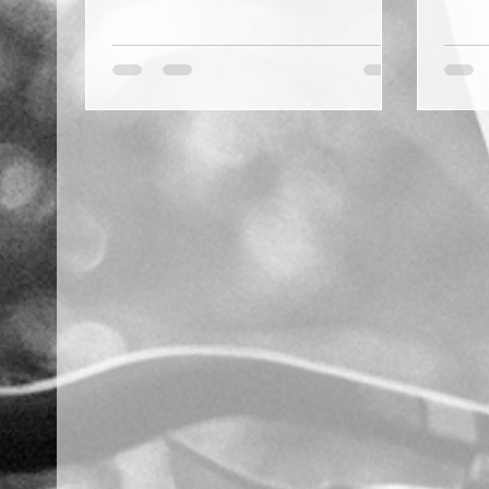
Mountain Bike e al cicloturismo, Paolo
invern
Ema rappresenta oggi una figura di
dedic
riferimento nel settore della
i batte
professione mtb outdoor. Fondatore di
Ride and Fun, opera da anni nello
sviluppo di progetti formativi e
consulenziali dedicati al turismo in
MTB. Consulente turistico Outdoor,
docente presso Enti di Promozione
Sportiva, Federazioni sportive ed enti
di promozione turistica, Pao