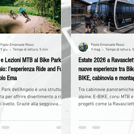
a seconda categoria. Qui non
tecnica di guida in discesa
ai impianti affollati, code
i trail del bike park con ma
inabili o sentieri percorsi ogni
sicurezza, controllo e diver
o d
Paolo Emanuele Rossi
Paolo Emanuele Rossi
9 giu
Tempo di lettura: 5 min
9 mag
Tempo di lettura: 
 e Lezioni MTB al Bike Park di
Estate 2026 a Ravasclet
sio: l’esperienza Ride and Fun
nuove esperienze tra Bik
olo Ema
BIKE, cabinovia e monta
Carnia.
e Park dell’Angelo è una struttura
Tra cabinovie panoramiche
a per offrire divertimento a rider
alpine, E-BIKE, corsi MTB e
 Grazie alla seggiovia
progetti come la Ravasclet
zata per il trasporto delle
Arena, il comprensorio del
ette, è possibile raggiungere
si prepara a diventare uno 
ente la parte alta del
riferimenti più interessant
ensorio e dedicarsi
bike del Nord Italia.