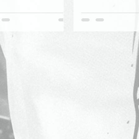
ale, gli impianti e i sentieri
tra vigneti, boschi e storia,
ati alla mountain bike riapriranno
finale e pranzo.Un evento p
nti all’inizio di aprile.
sport, divertimento e inclusiv
cicloescursione si svolge 
marzo 2026, in occasione d
della Donna, scegliendo
simbolicamente una data 
omaggio alla forza e alla
determinazione delle donn