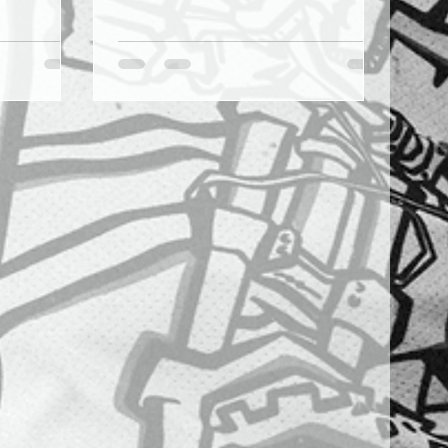
 con festa
er tutte:
ità La
domenica 8
ella Festa
che rende
e.