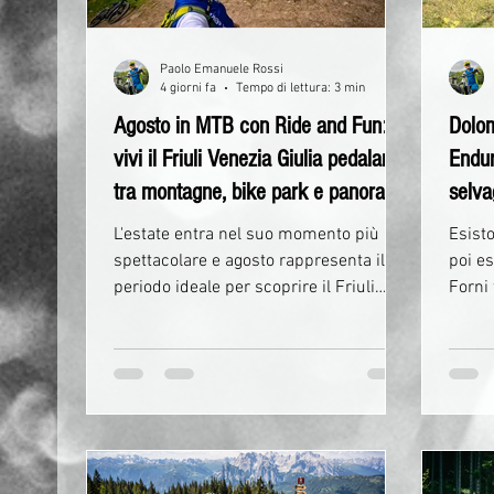
Paolo Emanuele Rossi
4 giorni fa
Tempo di lettura: 3 min
Agosto in MTB con Ride and Fun:
Dolom
vivi il Friuli Venezia Giulia pedalando
Endur
tra montagne, bike park e panorami
selva
indimenticabili
Ride 
L'estate entra nel suo momento più
Esisto
spettacolare e agosto rappresenta il
poi e
periodo ideale per scoprire il Friuli
Forni
Venezia Giulia in mountain bike.
per c
Boschi incontaminati, sentieri
turist
panoramici, bike park, malghe, borghi
monta
autentici e paesaggi dolomitici
E ci 
diventano il palcoscenico di un ricco
esser
programma di esperienze firmate Ride
curva
and Fun, pensate per chi desidera
Le Do