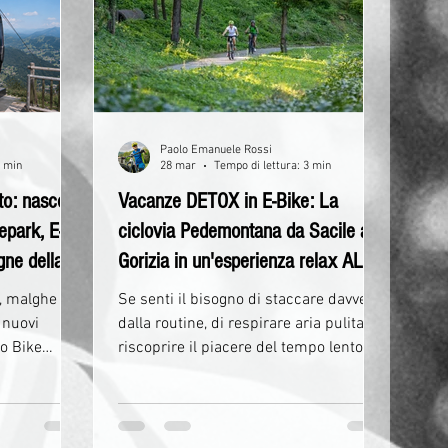
 e affrontare
montagna. Tuttavia, affrontare un bike
ggiore
park senza una preparazione adeguata
tim
può trasformare rapidamente il
divertimento in dif
Paolo Emanuele Rossi
5 min
28 mar
Tempo di lettura: 3 min
to: nascono
Vacanze DETOX in E-Bike: La
epark, E-
ciclovia Pedemontana da Sacile a
gne della
Gorizia in un'esperienza relax ALL-
INCLUSIVE!
, malghe
Se senti il bisogno di staccare davvero
 nuovi
dalla routine, di respirare aria pulita e
to Bike
riscoprire il piacere del tempo lento,
lo Zoncolan
allora è il momento di regalarti
dei
un’esperienza diversa dal solito. La
i del turismo
Ciclovia Pedemontana da Sacile a
Gorizia non è semplicemente un