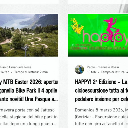
sivamente al piacere della
sa e dell’apprendimento tecnico.
Paolo Emanuele Rossi
Paolo Emanuele Rossi
14 feb
Tempo di lettura: 2 min
10 feb
Tempo di lettura: 
y MTB Easter 2026: apertura
HAPPY! 2ª Edizione – La
ganella Bike Park il 4 aprile
cicloescursione tutta al 
ante novità! Una Pasqua a
pedalare insieme per cel
! #rideandfun
forza delle donne
mavera porta con sé l’atteso
Domenica 8 marzo 2026, 
della stagione del bike park in
(Gorizia) – Escursione guid
ella: dopo una lunga pausa
tutte con giro ad anello di