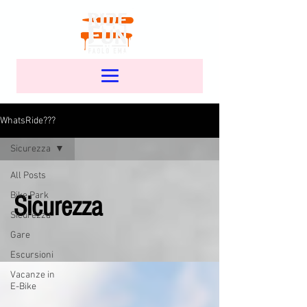
WhatsRide???
Sicurezza
All Posts
Bike Park
Sicurezza
Sicurezza
Gare
Escursioni
Vacanze in
E-Bike