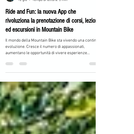
Paolo Emanuele Rossi
12 giu
Tempo di lettura: 5 min
Ride and Fun: la nuova App che
rivoluziona la prenotazione di corsi, lezioni
ed escursioni in Mountain Bike
Il mondo della Mountain Bike sta vivendo una continua
evoluzione. Cresce il numero di appassionati,
aumentano le opportunità di vivere esperienze
outdoor sempre più coinvolgenti e, allo stesso tempo,
nasce l'esigenza di avere strumenti semplici, intuitivi
e immediati per prenotare attività, corsi ed escursioni.
Da questa esigenza nasce la nuova App Ride and Fun,
la soluzione digitale pensata per tutti coloro che
desiderano vivere la mountain bike in modo semplice,
smart e org