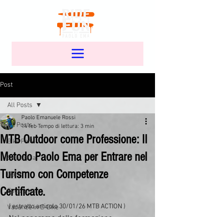
Post
All Posts
Paolo Emanuele Rossi
All Posts
14 feb
Tempo di lettura: 3 min
MTB Outdoor come Professione: Il
Bike Park
Metodo Paolo Ema per Entrare nel
Sicurezza
Turismo con Competenze
Gare
Certificate.
Escursioni
( estratto articolo 30/01/26 MTB ACTION )
Vacanze in E-Bike