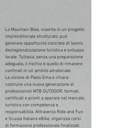
La Mountain Bike, inserita in un progetto 
imprenditoriale strutturato, può 
generare opportunità concrete di lavoro, 
destagionalizzazione turistica e sviluppo 
locale. Tuttavia, senza una preparazione 
adeguata, il rischio è quello di rimanere 
confinati in un ambito amatoriale.
La visione di Paolo Ema è chiara: 
costruire una nuova generazione di 
professionisti MTB OUTDOOR, formati, 
certificati e pronti a operare nel mercato 
turistico con competenza e 
responsabilità. Attraverso Ride and Fun 
e Scuola Italiana eBike, organizza corsi 
di formazione professionale finalizzati 