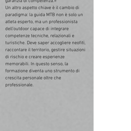
garanzia di competenza.»
Un altro aspetto chiave è il cambio di 
paradigma: la guida MTB non è solo un 
atleta esperto, ma un professionista 
dell’outdoor capace di integrare 
competenze tecniche, relazionali e 
turistiche. Deve saper accogliere neofiti, 
raccontare il territorio, gestire situazioni 
di rischio e creare esperienze 
memorabili. In questo senso, la 
formazione diventa uno strumento di 
crescita personale oltre che 
professionale.