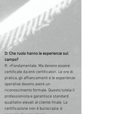
D: Che ruolo hanno le esperienze sul 
campo?
R: «Fondamentale. Ma devono essere 
certificate da enti certificatori. Le ore di 
pratica, gli affiancamenti e le esperienze 
operative devono avere un 
riconoscimento formale. Questo tutela il 
professionista e garantisce standard 
qualitativi elevati al cliente finale. La 
certificazione non è burocrazia: è 