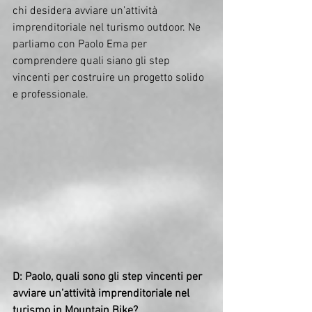
chi desidera avviare un’attività 
imprenditoriale nel turismo outdoor. Ne 
parliamo con Paolo Ema per 
comprendere quali siano gli step 
vincenti per costruire un progetto solido 
e professionale.
D: Paolo, quali sono gli step vincenti per 
avviare un’attività imprenditoriale nel 
turismo in Mountain Bike?