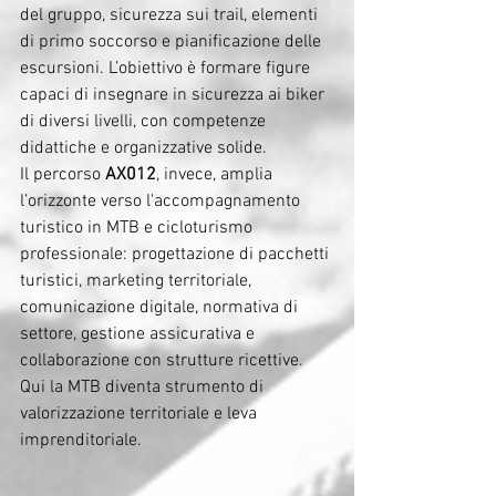
del gruppo, sicurezza sui trail, elementi 
di primo soccorso e pianificazione delle 
escursioni. L’obiettivo è formare figure 
capaci di insegnare in sicurezza ai biker 
di diversi livelli, con competenze 
didattiche e organizzative solide.
Il percorso 
AX012
, invece, amplia 
l’orizzonte verso l'accompagnamento 
turistico in MTB e cicloturismo 
professionale: progettazione di pacchetti 
turistici, marketing territoriale, 
comunicazione digitale, normativa di 
settore, gestione assicurativa e 
collaborazione con strutture ricettive. 
Qui la MTB diventa strumento di 
valorizzazione territoriale e leva 
imprenditoriale.