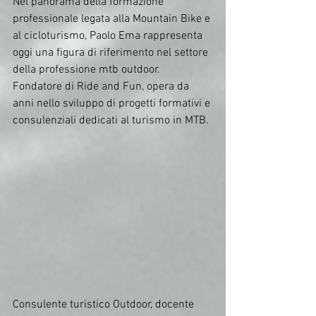
Nel panorama della formazione 
professionale legata alla Mountain Bike e 
al cicloturismo, Paolo Ema rappresenta 
oggi una figura di riferimento nel settore 
della professione mtb outdoor. 
Fondatore di Ride and Fun, opera da 
anni nello sviluppo di progetti formativi e 
consulenziali dedicati al turismo in MTB.
Consulente turistico Outdoor, docente 