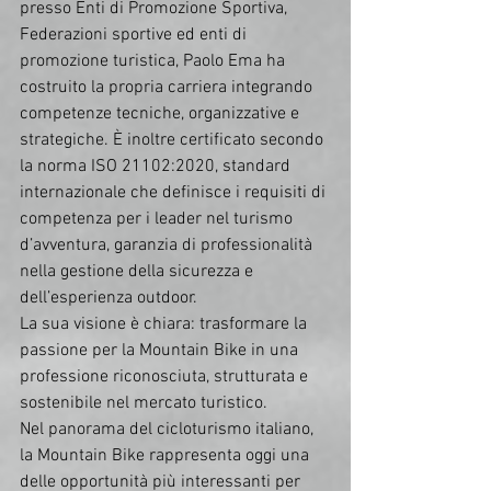
presso Enti di Promozione Sportiva, 
Federazioni sportive ed enti di 
promozione turistica, Paolo Ema ha 
costruito la propria carriera integrando 
competenze tecniche, organizzative e 
strategiche. È inoltre certificato secondo 
la norma ISO 21102:2020, standard 
internazionale che definisce i requisiti di 
competenza per i leader nel turismo 
d’avventura, garanzia di professionalità 
nella gestione della sicurezza e 
dell’esperienza outdoor. 
La sua visione è chiara: trasformare la 
passione per la Mountain Bike in una 
professione riconosciuta, strutturata e 
sostenibile nel mercato turistico.
Nel panorama del cicloturismo italiano, 
la Mountain Bike rappresenta oggi una 
delle opportunità più interessanti per 