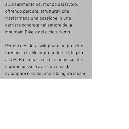
all’inserimento nel mondo del lavoro, 
offrendo percorsi strutturati che 
trasformano una passione in una 
carriera concreta nel settore della 
Mountain Bike e del cicloturismo.
Per chi desidera sviluppare un progetto 
turistico a livello imprenditoriale, legato 
alla MTB con basi solide e riconosciute, 
il primo passo è avere un idea da 
sviluppare e Paolo Ema è la figura ideale 
per accompagnarvi, con competenze ed 
esperienza nello sviluppo del vostro 
sogno.
Contatti:
🌐 
www.rideandfun.com
📞 Tel. 
+39 333 7173409PAOLO EMA
Ciclovia della Pedemontana
Ciclovia Alpe Adria
Cicloturismo
Friuli Venezia Giulia Turismo