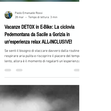
Paolo Emanuele Rossi
28 mar
Tempo di lettura: 3 min
Vacanze DETOX in E-Bike: La ciclovia
Pedemontana da Sacile a Gorizia in
un'esperienza relax ALL-INCLUSIVE!
Se senti il bisogno di staccare davvero dalla routine, di
respirare aria pulita e riscoprire il piacere del tempo
lento, allora è il momento di regalarti un’esperienza
diversa dal solito. La Ciclovia Pedemontana da Sacile a
Gorizia non è semplicemente un viaggio in bicicletta: è
un’immersione autentica in uno dei territori più
affascinanti e ancora poco esplorati d’Italia.