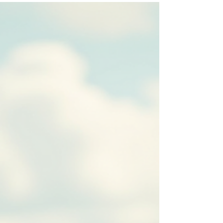
Mountain Bike e al cicloturismo, Paolo Ema
rappresenta oggi una figura di riferimento nel settore
della professione mtb outdoor. Fondatore di Ride and
Fun, opera da anni nello sviluppo di progetti formativi
e consulenziali dedicati al turismo in MTB. Consulente
turistico Outdoor, docente presso Enti di Promozione
Sportiva, Federazioni sportive ed enti di promozione
turistica, Pao