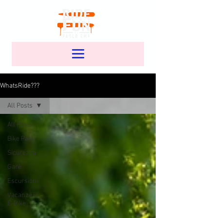
WhatsRide???
All Posts
All Posts
Bike Park
Sicurezza
Gare
Escursioni
Vacanze in
E-Bike