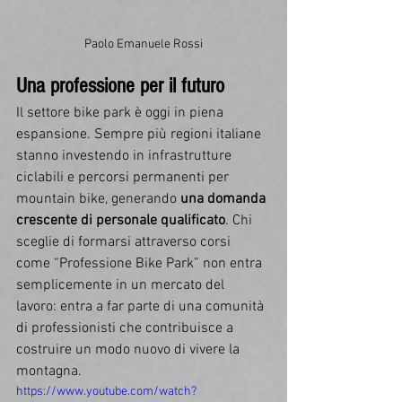
Paolo Emanuele Rossi
Una professione per il futuro
Il settore bike park è oggi in piena 
espansione. Sempre più regioni italiane 
stanno investendo in infrastrutture 
ciclabili e percorsi permanenti per 
mountain bike, generando 
una domanda 
crescente di personale qualificato
. Chi 
sceglie di formarsi attraverso corsi 
come “Professione Bike Park” non entra 
semplicemente in un mercato del 
lavoro: entra a far parte di una comunità 
di professionisti che contribuisce a 
costruire un modo nuovo di vivere la 
montagna.
https://www.youtube.com/watch?