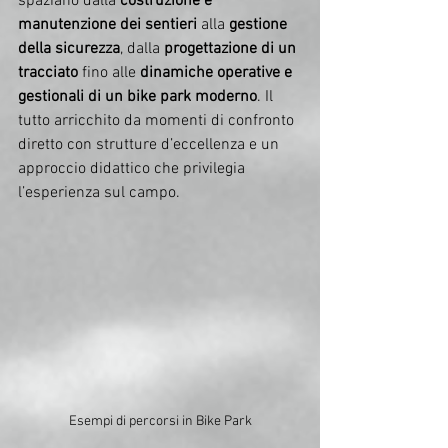
spaziano dalla 
costruzione e 
manutenzione dei sentieri
 alla 
gestione 
della sicurezza
, dalla 
progettazione di un 
tracciato
 fino alle 
dinamiche operative e 
gestionali di un bike park moderno
. Il
tutto arricchito da momenti di confronto 
diretto con strutture d’eccellenza e un 
approccio didattico che privilegia 
l’esperienza sul campo.
Esempi di percorsi in Bike Park