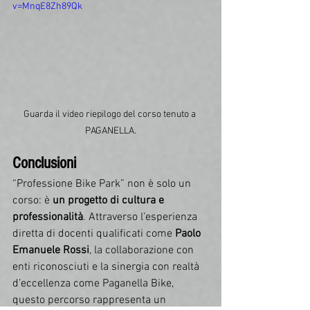
v=MnqE8Zh89Qk
Guarda il video riepilogo del corso tenuto a 
PAGANELLA.
Conclusioni
“Professione Bike Park” non è solo un 
corso: è 
un progetto di cultura e 
professionalità
. Attraverso l’esperienza 
diretta di docenti qualificati come 
Paolo 
Emanuele Rossi
, la collaborazione con 
enti riconosciuti e la sinergia con realtà 
d’eccellenza come Paganella Bike, 
questo percorso rappresenta un 