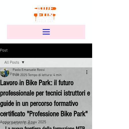
Post
All Posts
Paolo Emanuele Rossi
All Posts
7 ott 2025
Tempo di lettura: 4 min
Lavoro in Bike Park: il futuro
Bike Park
professionale per tecnici istruttori e
Sicurezza
guide in un percorso formativo
Gare
certificato "Professione Bike Park"
Escursioni
Aggiornamento:
2 nov 2025
Vacanze in E-Bike