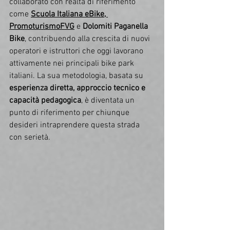
collaborato con realtà di riferimento 
come 
Scuola Italiana eBike, 
PromoturismoFVG
 e 
Dolomiti Paganella 
Bike
, contribuendo alla crescita di nuovi 
operatori e istruttori che oggi lavorano 
attivamente nei principali bike park 
italiani. La sua metodologia, basata su 
esperienza diretta, approccio tecnico e 
capacità pedagogica
, è diventata un 
punto di riferimento per chiunque 
desideri intraprendere questa strada 
con serietà.