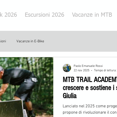
rk 2026
Escursioni 2026
Vacanze in MTB
ioni
Vacanze in E-Bike
Paolo Emanuele Rossi
22 nov 2025
Tempo di lettura:
MTB TRAIL ACADEMY –
crescere e sostiene i s
Giulia
Lanciato nel 2025 come proget
propone di rivoluzionare il con