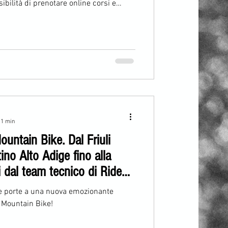
sibilità di prenotare online corsi e
 più belle Trail Area del Friuli Venezia
rati con dedizione da associazioni di
una rete sentieristica preziosa per
 1 min
untain Bike. Dal Friuli
tino Alto Adige fino alla
 dal team tecnico di Ride
le porte a una nuova emozionante
 Mountain Bike!