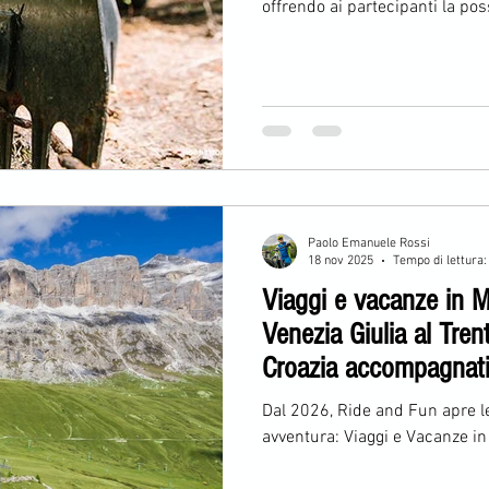
offrendo ai partecipanti la pos
uscite guidate all’interno delle
Giulia: luoghi spettacolari, cu
volontari che mantengono viva 
sportivi e amanti dell’outdoor.
Paolo Emanuele Rossi
18 nov 2025
Tempo di lettura:
Viaggi e vacanze in Mo
Venezia Giulia al Tren
Croazia accompagnati
and Fun
Dal 2026, Ride and Fun apre 
avventura: Viaggi e Vacanze in