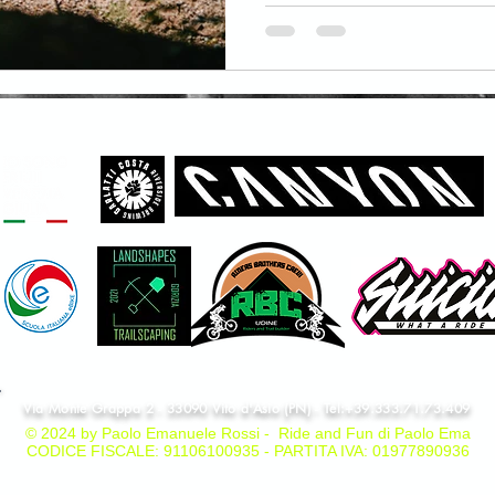
I nostri Partner
Via Monte Grappa 2 - 33090 Vito d'Asio (PN) - Tel:+39.333.71.73.409
© 2024 by Paolo Emanuele Rossi - Ride and Fun di Paolo Ema
CODICE FISCALE: 91106100935 - PARTITA IVA: 01977890936