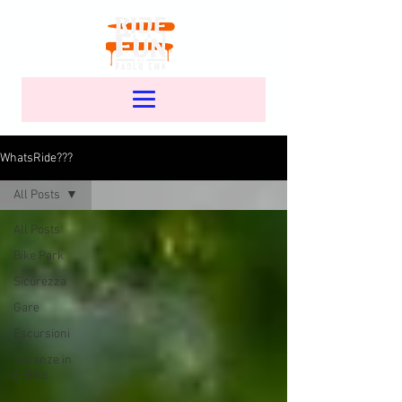
WhatsRide???
All Posts
All Posts
Bike Park
Sicurezza
Gare
Escursioni
Vacanze in
E-Bike