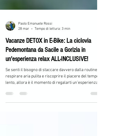
Paolo Emanuele Rossi
28 mar
Tempo di lettura: 3 min
Vacanze DETOX in E-Bike: La ciclovia
Pedemontana da Sacile a Gorizia in
un'esperienza relax ALL-INCLUSIVE!
Se senti il bisogno di staccare davvero dalla routine, di
respirare aria pulita e riscoprire il piacere del tempo
lento, allora è il momento di regalarti un’esperienza
diversa dal solito. La Ciclovia Pedemontana da Sacile a
Gorizia non è semplicemente un viaggio in bicicletta: è
un’immersione autentica in uno dei territori più
affascinanti e ancora poco esplorati d’Italia.