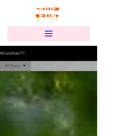
WhatsRide???
All Posts
All Posts
Bike Park
Sicurezza
Gare
Escursioni
Vacanze in
E-Bike