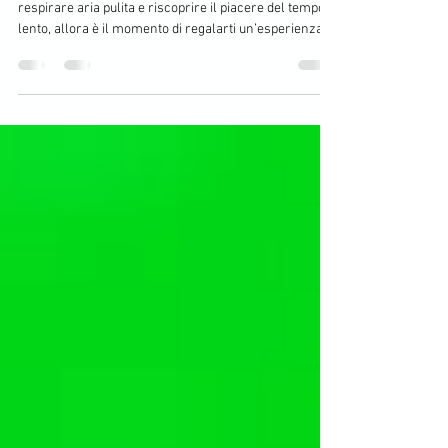
un'esperienza relax ALL-INCLUSIVE!
Se senti il bisogno di staccare davvero dalla routine, di
respirare aria pulita e riscoprire il piacere del tempo
lento, allora è il momento di regalarti un’esperienza
diversa dal solito. La Ciclovia Pedemontana da Sacile a
Gorizia non è semplicemente un viaggio in bicicletta: è
un’immersione autentica in uno dei territori più
affascinanti e ancora poco esplorati d’Italia.