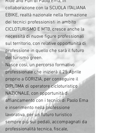
Ride and Fun di Paolo Ema, in 
collaborazione con la SCUOLA ITALIANA 
EBIKE, realtà nazionale nella formazione 
dei tecnici professionisti in ambito 
CICLOTURISMO E MTB, cresce anche la 
necessità di nuove figure professionali 
sul territorio, con relative opportunità di 
professione in quello che sarà il futuro 
del turismo green. 
Nasce così, un percorso formativo 
professionale che inizierà il 25 Aprile 
proprio a GORIZIA, per conseguire il 
DIPLOMA di operatore cicloturistico 
NAZIONALE, con opportunità di 
affiancamento con i tecnici di Paolo Ema 
e inserimento nella professione 
lavorativa, per un futuro turistico 
sempre più sui pedali, accompagnati da 
professionalità tecnica, fiscale, 