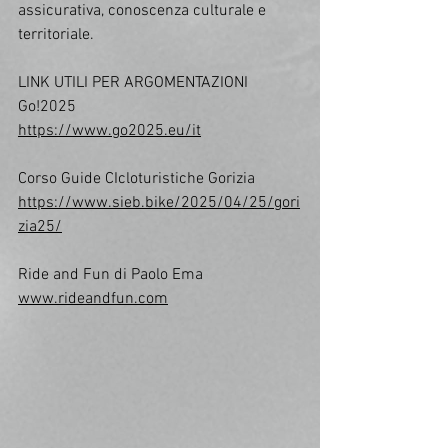
assicurativa, conoscenza culturale e 
territoriale.
LINK UTILI PER ARGOMENTAZIONI
Go!2025
https://www.go2025.eu/it
Corso Guide CIcloturistiche Gorizia
https://www.sieb.bike/2025/04/25/gori
zia25/
Ride and Fun di Paolo Ema
www.rideandfun.com