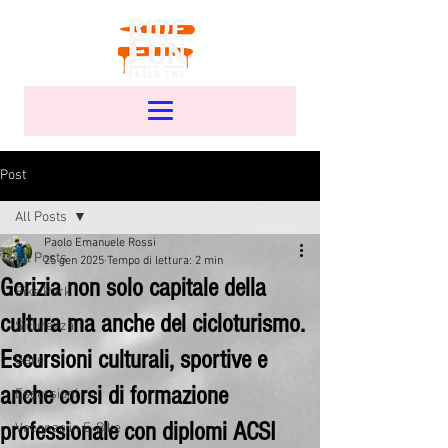
Post
All Posts
Paolo Emanuele Rossi
All Posts
25 gen 2025
Tempo di lettura: 2 min
Gorizia non solo capitale della
Bike Park
cultura ma anche del cicloturismo.
Sicurezza
Escursioni culturali, sportive e
Gare
anche corsi di formazione
Escursioni
professionale con diplomi ACSI
Vacanze in E-Bike